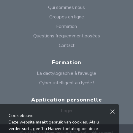
Qui sommes nous
Groupes en ligne
Formation
Questions fréquemment posées
Contact
Formation
La dactylographie à l'aveugle
Cyber-intelligent au lycée !
Application personnelle
Login
Cookiebeleid
Deze website maakt gebruik van cookies. Als u
verder surft, geeft u Hanver toelating om deze
© 2005-2026 Hanver Services BVBA - all rights reserved